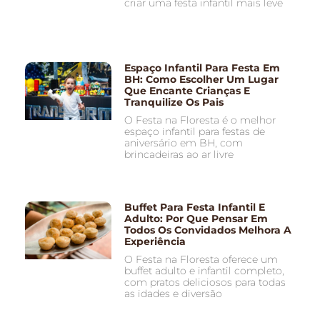
criar uma festa infantil mais leve
Espaço Infantil Para Festa Em
BH: Como Escolher Um Lugar
Que Encante Crianças E
Tranquilize Os Pais
O Festa na Floresta é o melhor
espaço infantil para festas de
aniversário em BH, com
brincadeiras ao ar livre
Buffet Para Festa Infantil E
Adulto: Por Que Pensar Em
Todos Os Convidados Melhora A
Experiência
O Festa na Floresta oferece um
buffet adulto e infantil completo,
com pratos deliciosos para todas
as idades e diversão