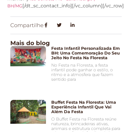
[/dt_sc_contact_info][/vc_column][/vc_row]
BH/MG
Compartilhe
Mais do blog
Festa Infantil Personalizada Em
BH: Uma Comemoração Do Seu
Jeito No Festa Na Floresta
No Festa na Floresta, a festa
infantil pode ganhar o estilo, o
ritmo e a atmosfera que fazem
sentido para
Buffet Festa Na Floresta: Uma
Experiência Infantil Que Vai
Além Da Festa
O Buffet Festa na Floresta reúne
natureza, brincadeiras ativas,
animais e estrutura completa para