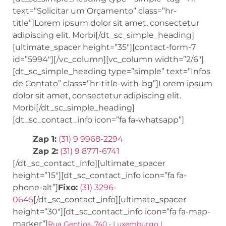
text=”Solicitar um Orçamento” class=”hr-
title”]Lorem ipsum dolor sit amet, consectetur
adipiscing elit. Morbi[/dt_sc_simple_heading]
[ultimate_spacer height=”35″][contact-form-7
id=”5994″][/vc_column][vc_column width=”2/6″]
[dt_sc_simple_heading type=”simple” text=”Infos
de Contato” class=”hr-title-with-bg”]Lorem ipsum
dolor sit amet, consectetur adipiscing elit.
Morbi[/dt_sc_simple_heading]
[dt_sc_contact_info icon=”fa fa-whatsapp”]
Zap 1:
(31) 9 9968-2294
Zap 2:
(31) 9 8771-6741
[/dt_sc_contact_info][ultimate_spacer
height=”15″][dt_sc_contact_info icon=”fa fa-
phone-alt”]
Fixo:
(31) 3296-
0645
[/dt_sc_contact_info][ultimate_spacer
height=”30″][dt_sc_contact_info icon=”fa fa-map-
marker”]
Rua Gentios, 740 • Luxemburgo |