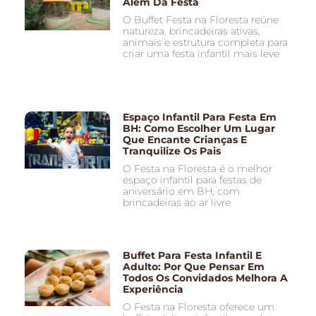
Além Da Festa
O Buffet Festa na Floresta reúne
natureza, brincadeiras ativas,
animais e estrutura completa para
criar uma festa infantil mais leve
Espaço Infantil Para Festa Em
BH: Como Escolher Um Lugar
Que Encante Crianças E
Tranquilize Os Pais
O Festa na Floresta é o melhor
espaço infantil para festas de
aniversário em BH, com
brincadeiras ao ar livre
Buffet Para Festa Infantil E
Adulto: Por Que Pensar Em
Todos Os Convidados Melhora A
Experiência
O Festa na Floresta oferece um