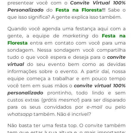
presentear você com o
Convite Virtual 100%
Personalizado
do
Festa na Floresta
!!!
Sabe o
que isso significa? A gente explica isso também.
Quando você agenda uma festança aqui com a
gente, a equipe de
marketing
do
Festa na
Floresta
entra em contato com você para uma
sondagem. Nessa sondagem você compartilha
tudo o que você espera e deseja para o
convite
virtual
do seu evento bem como as devidas
informações sobre o evento. A partir daí, nossa
equipe começa a trabalhar e em pouco tempo
você tem em suas mãos o
convite virtual 100%
personalizado
prontinho, todo lindo e sem
custos extras (
grátis mesmo!
) para ser disparado
para os seus convidados por
e-mail
ou pelo
whatsapp
também. Não é incrível?
Não basta ter uma festa top. O convite também
tem que estar à sua altura e, o mais importante: