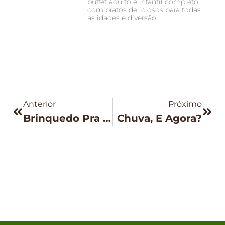
buffet adulto e infantil completo,
com pratos deliciosos para todas
as idades e diversão
Anterior
Próximo
Brinquedo Pra Quê?
Chuva, E Agora?