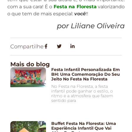
com a sua cara! É o
Festa na Floresta
valorizando
o que tem de mais especial:
você
!!
por Liliane Oliveira
Compartilhe
Mais do blog
Festa Infantil Personalizada Em
BH: Uma Comemoração Do Seu
Jeito No Festa Na Floresta
No Festa na Floresta, a festa
infantil pode ganhar o estilo, o
ritmo e a atmosfera que fazem
sentido para
Buffet Festa Na Floresta: Uma
Experiência Infantil Que Vai