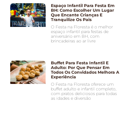
Espaço Infantil Para Festa Em
BH: Como Escolher Um Lugar
Que Encante Crianças E
Tranquilize Os Pais
O Festa na Floresta é o melhor
espaço infantil para festas de
aniversário em BH, com
brincadeiras ao ar livre
Buffet Para Festa Infantil E
Adulto: Por Que Pensar Em
Todos Os Convidados Melhora A
Experiência
O Festa na Floresta oferece um
buffet adulto e infantil completo,
com pratos deliciosos para todas
as idades e diversão