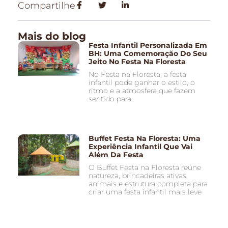
Compartilhe
Mais do blog
Festa Infantil Personalizada Em
BH: Uma Comemoração Do Seu
Jeito No Festa Na Floresta
No Festa na Floresta, a festa
infantil pode ganhar o estilo, o
ritmo e a atmosfera que fazem
sentido para
Buffet Festa Na Floresta: Uma
Experiência Infantil Que Vai
Além Da Festa
O Buffet Festa na Floresta reúne
natureza, brincadeiras ativas,
animais e estrutura completa para
criar uma festa infantil mais leve