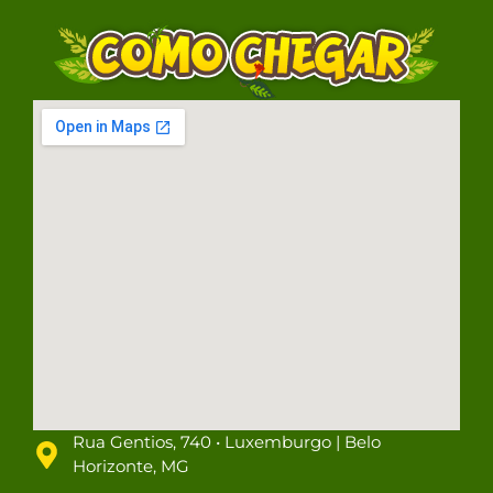
Rua Gentios, 740 • Luxemburgo | Belo
Horizonte, MG