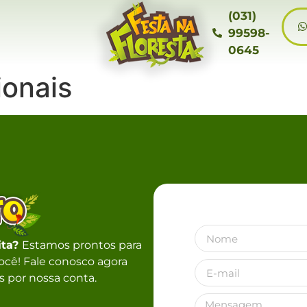
(031)
99598-
0645
ionais
ita?
Estamos prontos para
 você! Fale conosco agora
 por nossa conta.