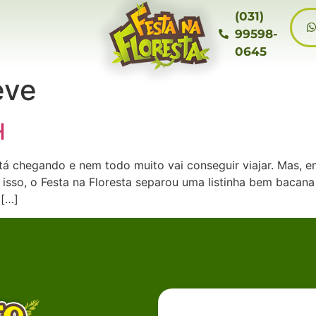
(031)
99598-
0645
eve
H
tá chegando e nem todo muito vai conseguir viajar. Mas, e
 isso, o Festa na Floresta separou uma listinha bem bacan
 […]