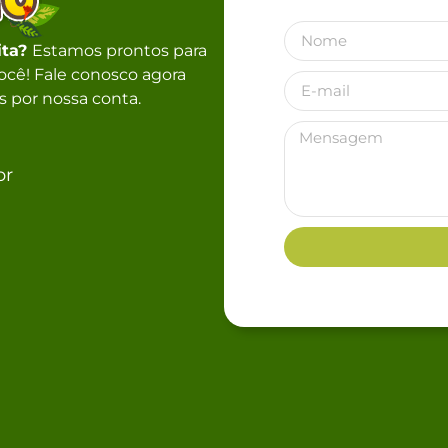
ita?
Estamos prontos para
 você! Fale conosco agora
 por nossa conta.
br