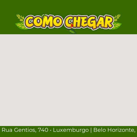
Rua Gentios, 740 • Luxemburgo | Belo Horizonte