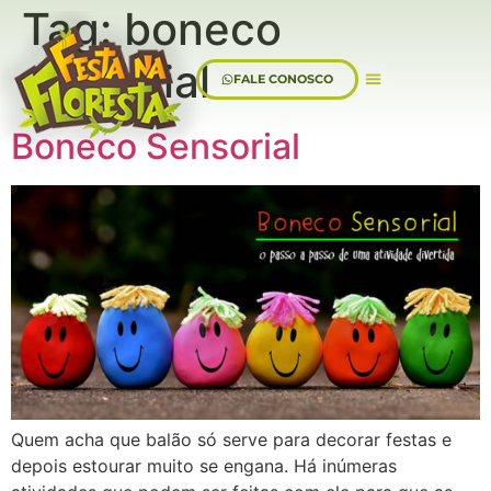
Tag:
boneco
sensorial
FALE CONOSCO
Sobre Nós
Boneco Sensorial
Quem acha que balão só serve para decorar festas e
depois estourar muito se engana. Há inúmeras