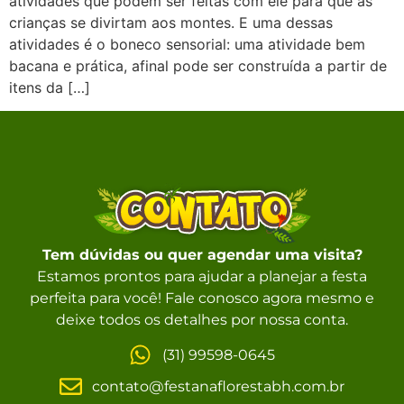
atividades que podem ser feitas com ele para que as
crianças se divirtam aos montes. E uma dessas
atividades é o boneco sensorial: uma atividade bem
bacana e prática, afinal pode ser construída a partir de
itens da […]
Tem dúvidas ou quer agendar uma visita?
Estamos prontos para ajudar a planejar a festa
perfeita para você! Fale conosco agora mesmo e
deixe todos os detalhes por nossa conta.
(31) 99598-0645
contato@festanaflorestabh.com.br