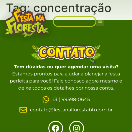
Tag:
concentração
FALE CONOSCO
Sobre Nós
Tem dúvidas ou quer agendar uma visita?
Estamos prontos para ajudar a planejar a festa
perfeita para você! Fale conosco agora mesmo e
deixe todos os detalhes por nossa conta.
(31) 99598-0645
contato@festanaflorestabh.com.br