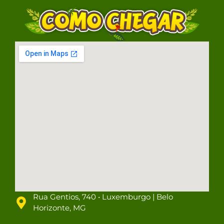
Rua Gentios, 740 • Luxemburgo | Belo
Horizonte, MG