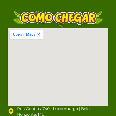
Rua Gentios, 740 • Luxemburgo | Belo
Horizonte, MG