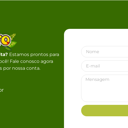
ita?
Estamos prontos para
 você! Fale conosco agora
 por nossa conta.
br