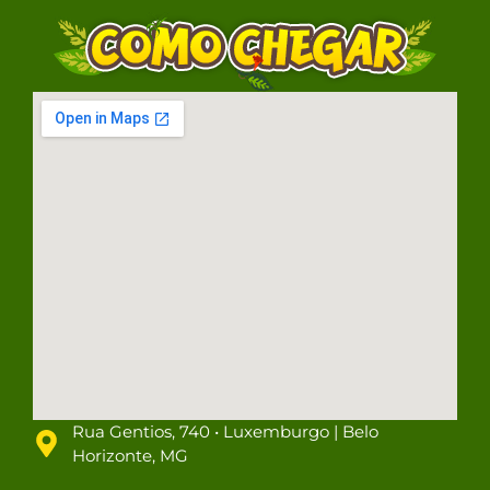
Rua Gentios, 740 • Luxemburgo | Belo
Horizonte, MG