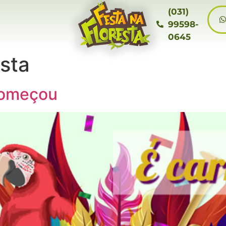
(031)
99598-
0645
esta
começou