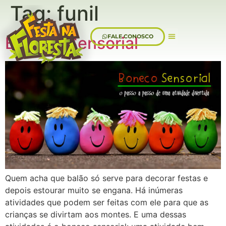
Tag:
funil
FALE CONOSCO
Boneco Sensorial
Sobre Nós
Quem acha que balão só serve para decorar festas e
depois estourar muito se engana. Há inúmeras
atividades que podem ser feitas com ele para que as
crianças se divirtam aos montes. E uma dessas