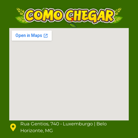
Rua Gentios, 740 • Luxemburgo | Belo
Horizonte, MG