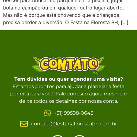
descer para brincar no parquinho, ir à piscina, jogar
bola no campão ou em qualquer outro lugar aberto.
Mas não é porque está chovendo que a criançada
precisa perder a diversão. O Festa na Floresta BH, […]
Tem dúvidas ou quer agendar uma visita?
Estamos prontos para ajudar a planejar a festa
perfeita para você! Fale conosco agora mesmo e
deixe todos os detalhes por nossa conta.
(31) 99598-0645
contato@festanaflorestabh.com.br