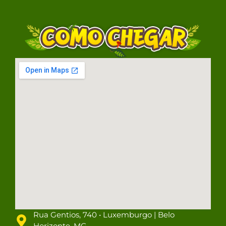
Rua Gentios, 740 • Luxemburgo | Belo
Horizonte, MG