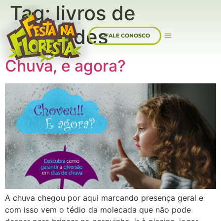
Tag:
livros de
atividades
FALE CONOSCO
Sobre Nós
Chuva, e agora?
A chuva chegou por aqui marcando presença geral e
com isso vem o tédio da molecada que não pode