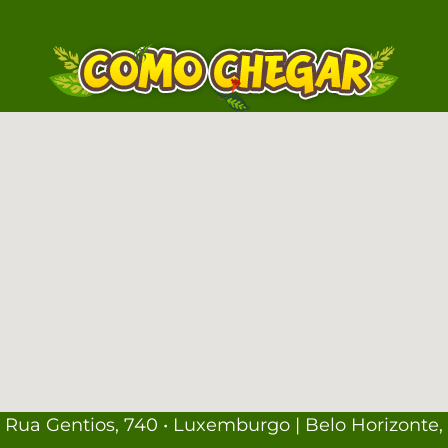
Rua Gentios, 740 • Luxemburgo | Belo Horizonte