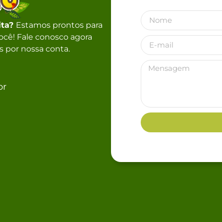
ita?
Estamos prontos para
 você! Fale conosco agora
 por nossa conta.
br