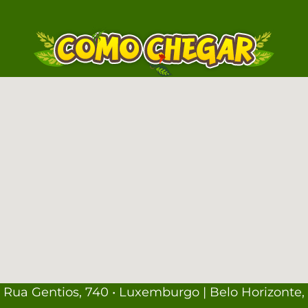
Rua Gentios, 740 • Luxemburgo | Belo Horizonte