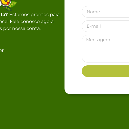
ita?
Estamos prontos para
 você! Fale conosco agora
 por nossa conta.
br