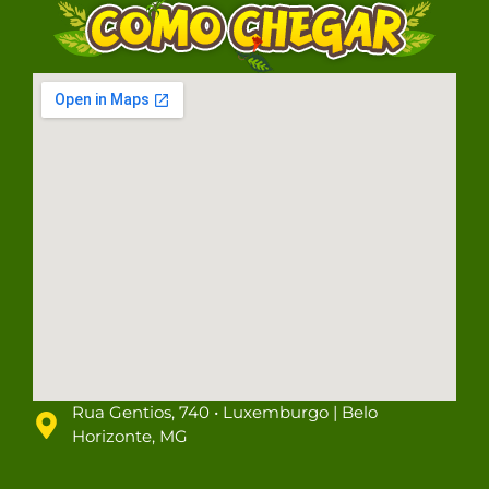
Rua Gentios, 740 • Luxemburgo | Belo
Horizonte, MG