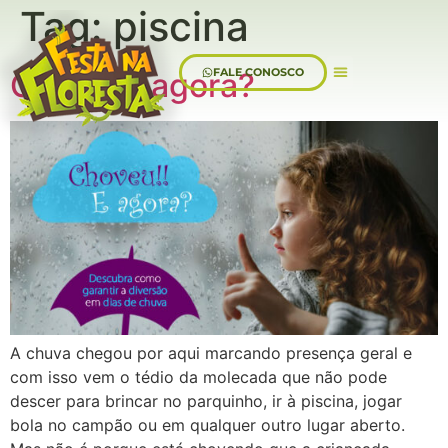
Tag:
piscina
FALE CONOSCO
Chuva, e agora?
Sobre Nós
A chuva chegou por aqui marcando presença geral e
com isso vem o tédio da molecada que não pode
descer para brincar no parquinho, ir à piscina, jogar
bola no campão ou em qualquer outro lugar aberto.