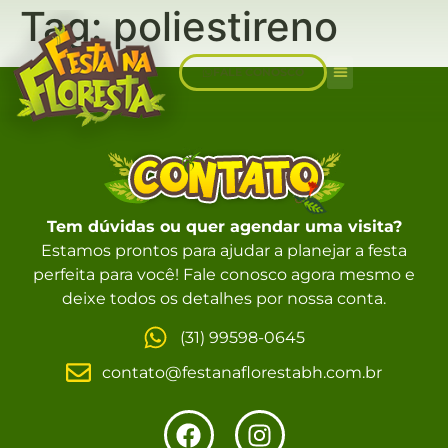
Tag:
poliestireno
FALE CONOSCO
Sobre Nós
Tem dúvidas ou quer agendar uma visita?
Estamos prontos para ajudar a planejar a festa
perfeita para você! Fale conosco agora mesmo e
deixe todos os detalhes por nossa conta.
(31) 99598-0645
contato@festanaflorestabh.com.br