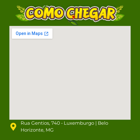
Rua Gentios, 740 • Luxemburgo | Belo
Horizonte, MG