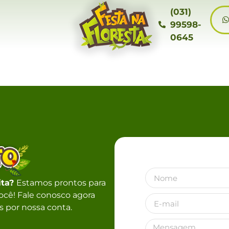
(031)
99598-
0645
ita?
Estamos prontos para
 você! Fale conosco agora
 por nossa conta.