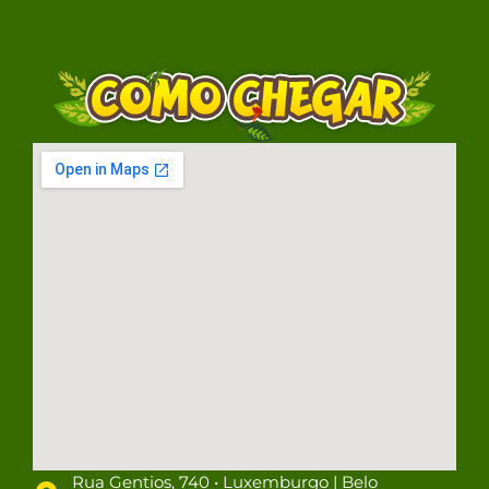
Rua Gentios, 740 • Luxemburgo | Belo