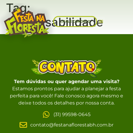
Tag:
responsabilidade
FALE CONOSCO
Sobre Nós
Tem dúvidas ou quer agendar uma visita?
Estamos prontos para ajudar a planejar a festa
perfeita para você! Fale conosco agora mesmo e
deixe todos os detalhes por nossa conta.
(31) 99598-0645
contato@festanaflorestabh.com.br