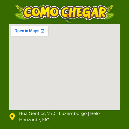
Rua Gentios, 740 • Luxemburgo | Belo
Horizonte, MG