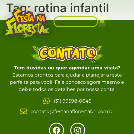
Tag:
rotina infantil
FALE CONOSCO
Sobre Nós
Tem dúvidas ou quer agendar uma visita?
Estamos prontos para ajudar a planejar a festa
perfeita para você! Fale conosco agora mesmo e
deixe todos os detalhes por nossa conta.
(31) 99598-0645
contato@festanaflorestabh.com.br