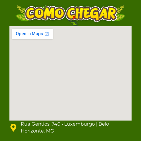
Rua Gentios, 740 • Luxemburgo | Belo
Horizonte, MG