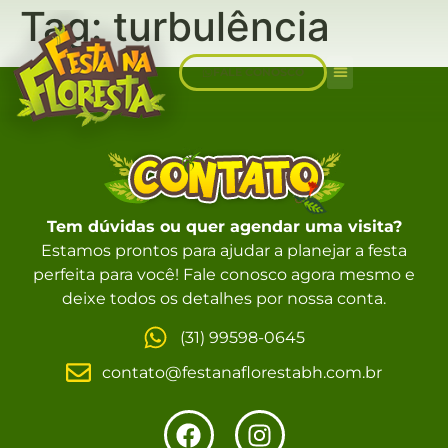
Tag:
turbulência
FALE CONOSCO
Sobre Nós
Tem dúvidas ou quer agendar uma visita?
Estamos prontos para ajudar a planejar a festa
perfeita para você! Fale conosco agora mesmo e
deixe todos os detalhes por nossa conta.
(31) 99598-0645
contato@festanaflorestabh.com.br