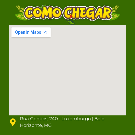
Rua Gentios, 740 • Luxemburgo | Belo
Horizonte, MG