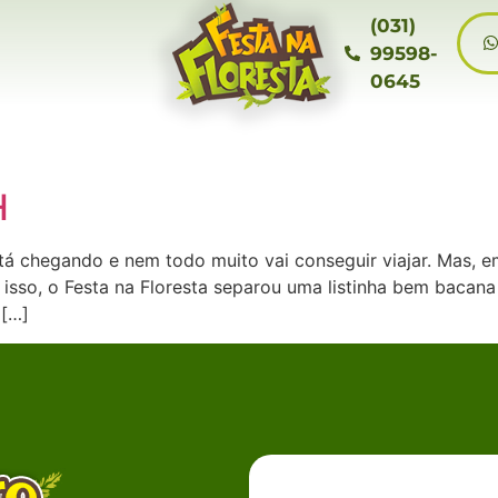
(031)
99598-
0645
H
tá chegando e nem todo muito vai conseguir viajar. Mas, e
 isso, o Festa na Floresta separou uma listinha bem bacan
 […]