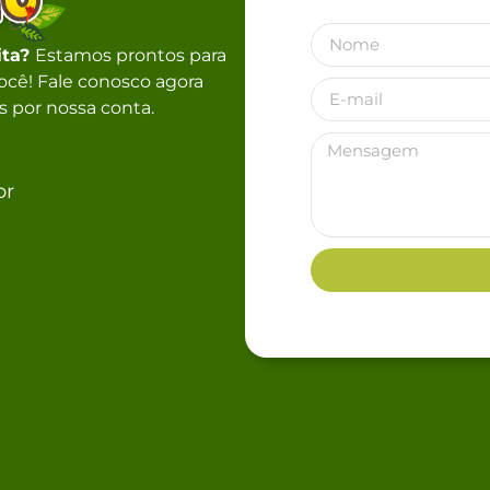
ita?
Estamos prontos para
 você! Fale conosco agora
 por nossa conta.
br