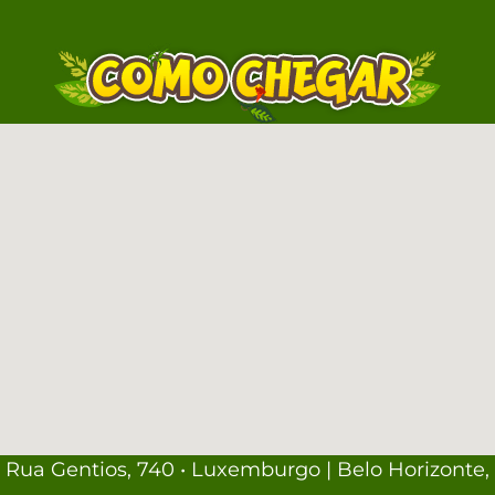
Rua Gentios, 740 • Luxemburgo | Belo Horizonte